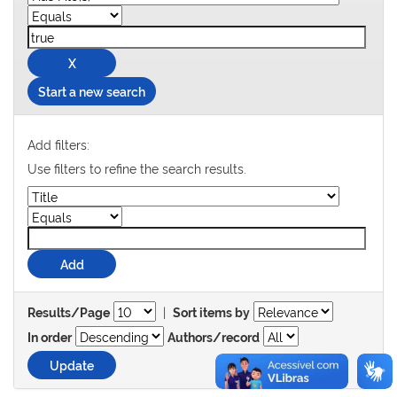
Start a new search
Add filters:
Use filters to refine the search results.
|
Results/Page
Sort items by
In order
Authors/record