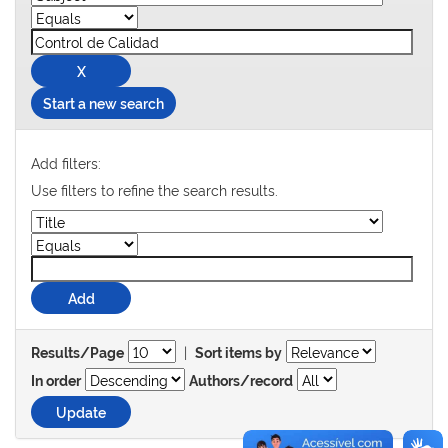
Start a new search
Add filters:
Use filters to refine the search results.
|
Results/Page
Sort items by
In order
Authors/record