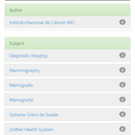
Author
Instituto Nacional de Câncer (INC...
2
Subject
Diagnostic Imaging
2
Mammography
2
Mamografia
2
Mamografía
2
Sistema Único de Saúde
2
Unified Health System
2