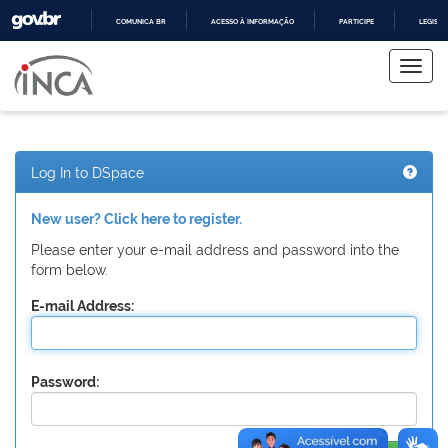
COMUNICA BR
ACESSO À INFORMAÇÃO
PARTICIPE
LEGISL
Skip
IR
PARA
navigation
O
CONTEÚDO
Log In to DSpace
New user? Click here to register.
Please enter your e-mail address and password into the
form below.
E-mail Address:
Password: