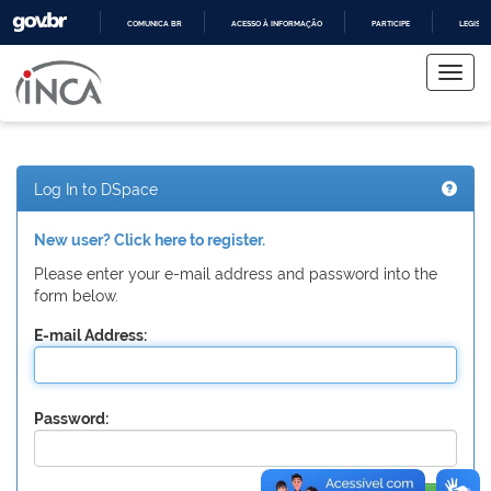
COMUNICA BR
ACESSO À INFORMAÇÃO
PARTICIPE
LEGISL
Skip
IR
PARA
navigation
O
CONTEÚDO
Log In to DSpace
New user? Click here to register.
Please enter your e-mail address and password into the
form below.
E-mail Address:
Password: