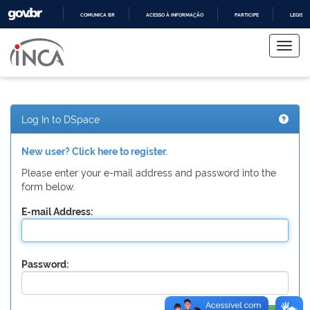
COMUNICA BR
ACESSO À INFORMAÇÃO
PARTICIPE
LEGISL
Skip
IR
PARA
navigation
O
CONTEÚDO
Log In to DSpace
New user? Click here to register.
Please enter your e-mail address and password into the
form below.
E-mail Address:
Password: