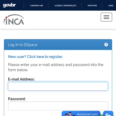
COMUNICA BR
ACESSO À INFORMAÇÃO
PARTICIPE
LEGISL
Skip
IR
PARA
navigation
O
CONTEÚDO
Log In to DSpace
New user? Click here to register.
Please enter your e-mail address and password into the
form below.
E-mail Address:
Password: