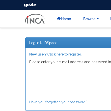
GOVBR
Skip
navigation
Home
Browse
Log In to DSpace
New user? Click here to register.
Please enter your e-mail address and password in
Have you forgotten your password?