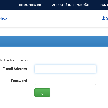
COMUNICA BR
ACESSO À INFORMAÇÃO
PART
IR
PARA
Help
S
O
CONTEÚDO
to the form below.
E-mail Address:
Password: