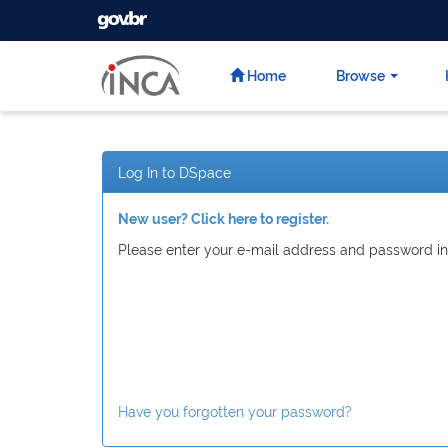
GOVBR
Skip
navigation
Home
Browse
Log In to DSpace
New user? Click here to register.
Please enter your e-mail address and password in
Have you forgotten your password?