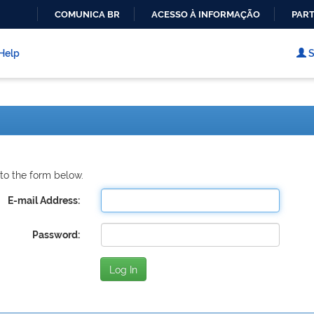
COMUNICA BR
ACESSO À INFORMAÇÃO
PART
IR
PARA
Help
S
O
CONTEÚDO
to the form below.
E-mail Address:
Password: