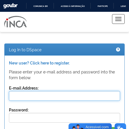
COMUNICA BR
ACESSO À INFORMAÇÃO
PARTICIPE
LEGISL
Skip
IR
PARA
navigation
O
CONTEÚDO
Log In to DSpace
New user? Click here to register.
Please enter your e-mail address and password into the
form below.
E-mail Address:
Password: