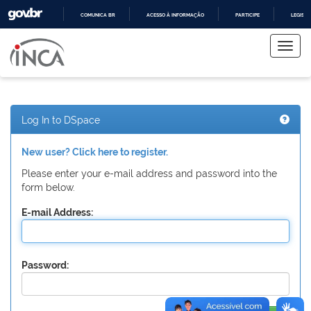
COMUNICA BR
ACESSO À INFORMAÇÃO
PARTICIPE
LEGISL
Skip
IR
PARA
navigation
O
CONTEÚDO
Log In to DSpace
New user? Click here to register.
Please enter your e-mail address and password into the
form below.
E-mail Address:
Password: