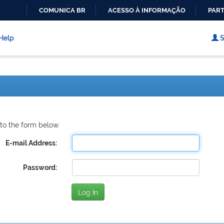
COMUNICA BR
ACESSO À INFORMAÇÃO
PART
IR
PARA
Help
S
O
CONTEÚDO
to the form below.
E-mail Address:
Password: