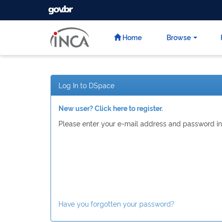
GOVBR
Skip
navigation
Home
Browse
Log In to DSpace
New user? Click here to register.
Please enter your e-mail address and password in
Have you forgotten your password?