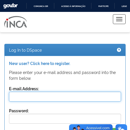
COMUNICA BR
ACESSO À INFORMAÇÃO
PARTICIPE
LEGISL
Skip
IR
PARA
navigation
O
CONTEÚDO
Log In to DSpace
New user? Click here to register.
Please enter your e-mail address and password into the
form below.
E-mail Address:
Password: