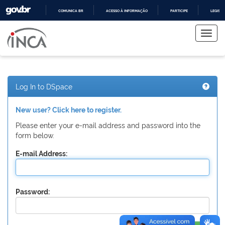
COMUNICA BR
ACESSO À INFORMAÇÃO
PARTICIPE
LEGISL
Skip
IR
PARA
navigation
O
CONTEÚDO
Log In to DSpace
New user? Click here to register.
Please enter your e-mail address and password into the
form below.
E-mail Address:
Password: