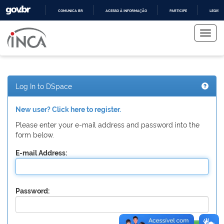
COMUNICA BR
ACESSO À INFORMAÇÃO
PARTICIPE
LEGISL
Skip
IR
PARA
navigation
O
CONTEÚDO
Log In to DSpace
New user? Click here to register.
Please enter your e-mail address and password into the
form below.
E-mail Address:
Password: