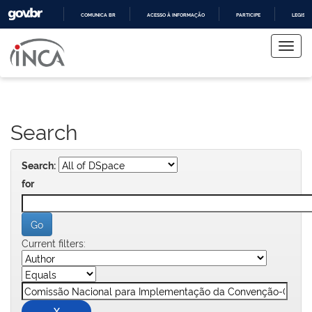
COMUNICA BR
ACESSO À INFORMAÇÃO
PARTICIPE
LEGISL
Skip
IR
PARA
navigation
O
CONTEÚDO
Search
Search:
for
Current filters: