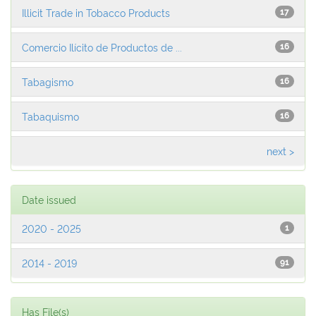
Illicit Trade in Tobacco Products
17
Comercio Ilícito de Productos de ...
16
Tabagismo
16
Tabaquismo
16
next >
Date issued
2020 - 2025
1
2014 - 2019
91
Has File(s)