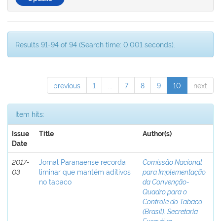
Results 91-94 of 94 (Search time: 0.001 seconds).
previous
1
...
7
8
9
10
next
Item hits:
Issue
Title
Author(s)
Date
2017-
Jornal Paranaense recorda
Comissão Nacional
03
liminar que mantém aditivos
para Implementação
no tabaco
da Convenção-
Quadro para o
Controle do Tabaco
(Brasil). Secretaria
Executiva