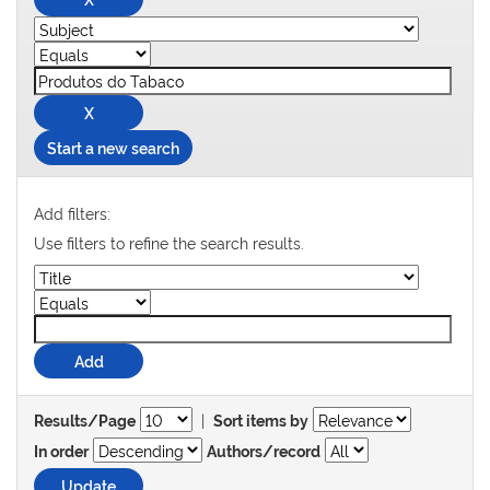
Start a new search
Add filters:
Use filters to refine the search results.
|
Results/Page
Sort items by
In order
Authors/record