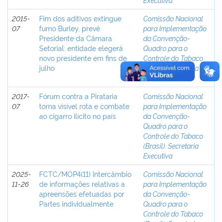
2015-
Fim dos aditivos extingue
Comissão Nacional
07
fumo Burley, prevê
para Implementação
Presidente da Câmara
da Convenção-
Setorial: entidade elegerá
Quadro para o
novo presidente em fins de
Controle do Tabaco
julho
(Brasil). Secretaria
Executiva
2017-
Fórum contra a Pirataria
Comissão Nacional
07
torna visível rota e combate
para Implementação
ao cigarro ilícito no país
da Convenção-
Quadro para o
Controle do Tabaco
(Brasil). Secretaria
Executiva
2025-
FCTC/MOP4(11) Intercâmbio
Comissão Nacional
11-26
de informações relativas a
para Implementação
apreensões efetuadas por
da Convenção-
Partes individualmente
Quadro para o
Controle do Tabaco