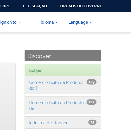
ICIPE
LEGISLAÇÃO
ÓRGÃOS DO GOVERNO
ign on to:
Idioma
Language
Discover
Subject
Comércio Ilícito de Produtos
129
do T...
Comercio Ilícito de Productos
127
de ...
Industria del Tabaco
25