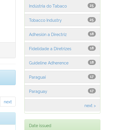
Indústria do Tabaco
25
Tobacco Industry
25
Adhesión a Directriz
18
Fidelidade a Diretrizes
18
Guideline Adherence
18
Paraguai
17
Paraguay
17
next
next >
Date issued