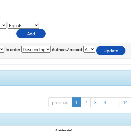
In order
Authors/record
previous
1
2
3
4
...
14