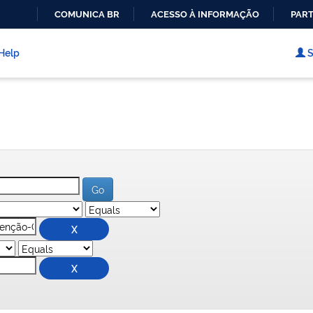
COMUNICA BR
ACESSO À INFORMAÇÃO
PART
IR
PARA
Help
S
O
CONTEÚDO