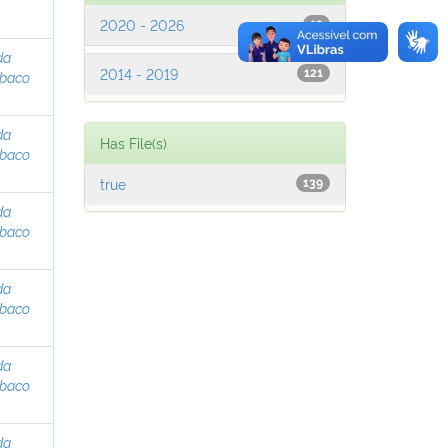
2020 - 2026
13
da
2014 - 2019
121
abaco
da
Has File(s)
abaco
true
139
da
abaco
da
abaco
da
abaco
da