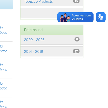
Tobacco Products
15
next >
da
Date issued
abaco
2020 - 2026
8
da
abaco
2014 - 2019
97
da
abaco
da
abaco
da
abaco