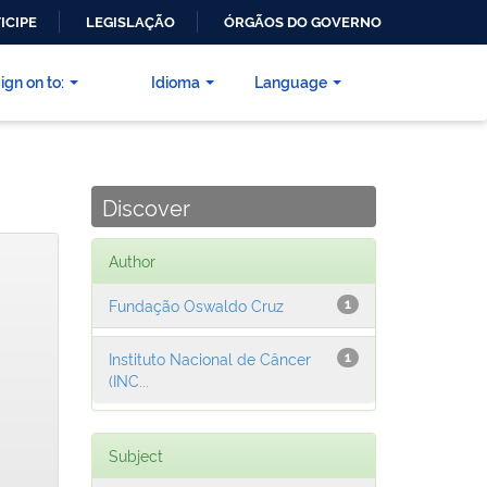
ICIPE
LEGISLAÇÃO
ÓRGÃOS DO GOVERNO
ign on to:
Idioma
Language
Discover
Author
Fundação Oswaldo Cruz
1
Instituto Nacional de Câncer
1
(INC...
Subject