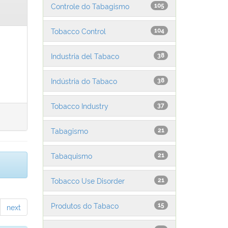
Controle do Tabagismo
105
Tobacco Control
104
Industria del Tabaco
38
Indústria do Tabaco
38
Tobacco Industry
37
Tabagismo
21
Tabaquismo
21
Tobacco Use Disorder
21
Produtos do Tabaco
15
next