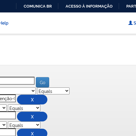
COMUNICA BR
ACESSO À INFORMAÇÃO
PART
IR
PARA
Help
S
O
CONTEÚDO