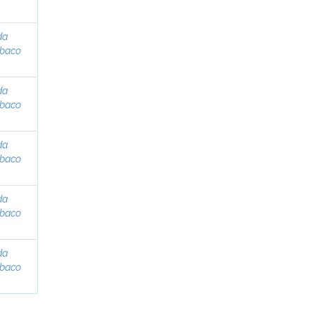
da
abaco
da
abaco
da
abaco
da
abaco
da
abaco