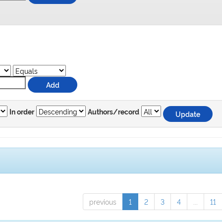
In order
Authors/record
previous
1
2
3
4
...
11