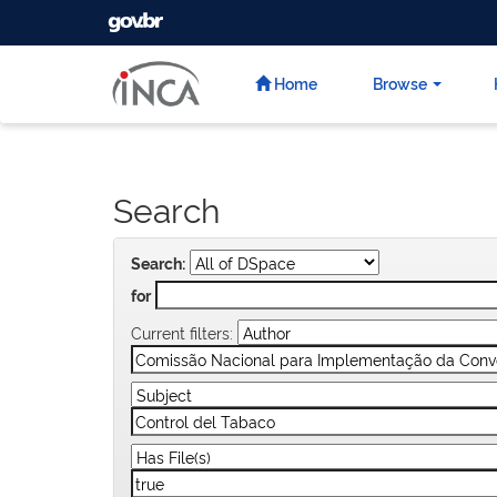
GOVBR
Skip
navigation
Home
Browse
Search
Search:
for
Current filters: