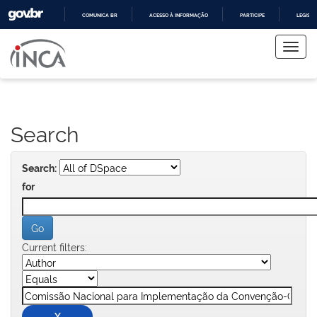
COMUNICA BR
ACESSO À INFORMAÇÃO
PARTICIPE
LEGISL
Skip
IR
PARA
navigation
O
CONTEÚDO
Search
Search:
for
Current filters: