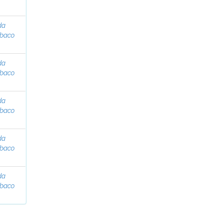
da
abaco
da
abaco
da
abaco
da
abaco
da
abaco