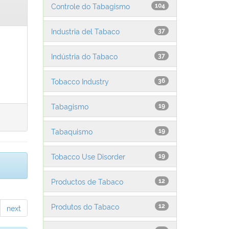
Controle do Tabagismo
104
Industria del Tabaco
37
Indústria do Tabaco
37
Tobacco Industry
36
Tabagismo
19
Tabaquismo
19
Tobacco Use Disorder
19
Productos de Tabaco
12
Produtos do Tabaco
12
next