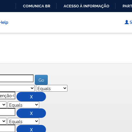
COMUNICA BR
ACESSO À INFORMAÇÃO
PART
IR
PARA
Help
S
O
CONTEÚDO