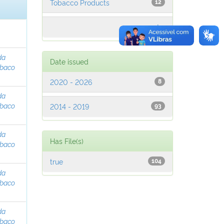
Tobacco Products
12
next >
da
Date issued
abaco
2020 - 2026
8
da
abaco
2014 - 2019
93
da
Has File(s)
abaco
true
104
da
abaco
da
abaco