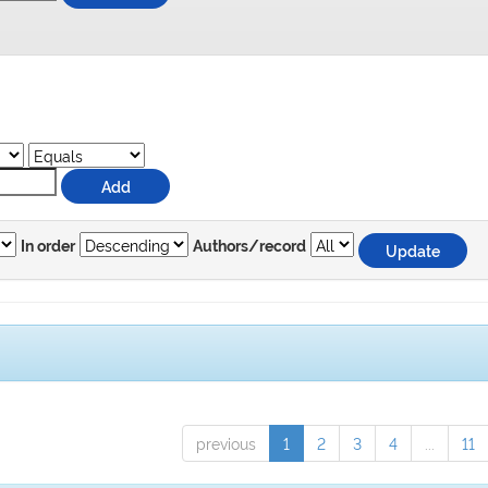
In order
Authors/record
previous
1
2
3
4
...
11