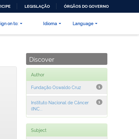
ICIPE
LEGISLAÇÃO
ÓRGÃOS DO GOVERNO
ign on to:
Idioma
Language
Discover
Author
Fundação Oswaldo Cruz
1
Instituto Nacional de Câncer
1
(INC...
Subject