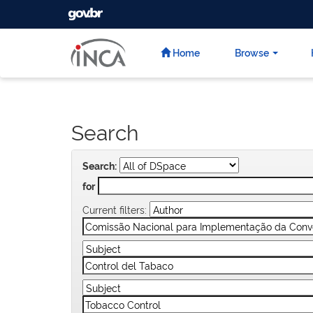
GOVBR
Skip
navigation
Home
Browse
Search
Search:
for
Current filters: