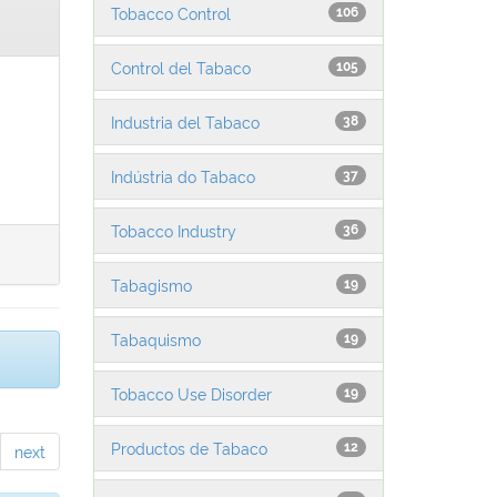
Tobacco Control
106
Control del Tabaco
105
Industria del Tabaco
38
Indústria do Tabaco
37
Tobacco Industry
36
Tabagismo
19
Tabaquismo
19
Tobacco Use Disorder
19
Productos de Tabaco
12
next