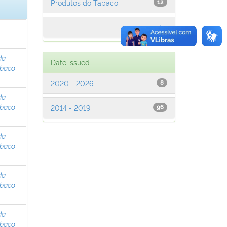
Produtos do Tabaco
12
next >
da
Date issued
abaco
2020 - 2026
8
da
abaco
2014 - 2019
96
da
abaco
da
abaco
da
abaco