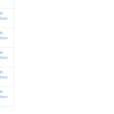
da
abaco
da
abaco
da
abaco
da
abaco
da
abaco