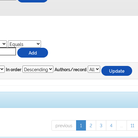
In order
Authors/record
previous
1
2
3
4
...
11