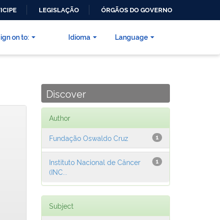
ICIPE
LEGISLAÇÃO
ÓRGÃOS DO GOVERNO
ign on to:
Idioma
Language
Discover
Author
Fundação Oswaldo Cruz
1
Instituto Nacional de Câncer
1
(INC...
Subject