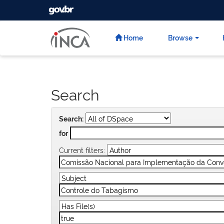
GOVBR
Skip
navigation
Home
Browse
Search
Search:
for
Current filters: