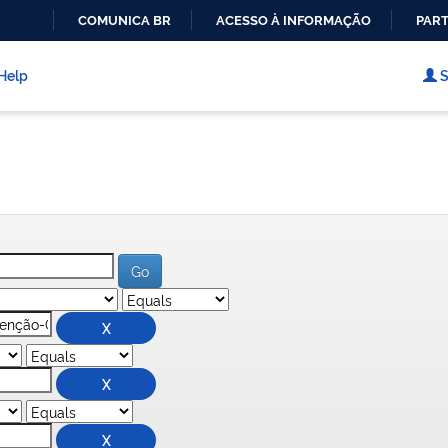
COMUNICA BR
ACESSO À INFORMAÇÃO
PART
IR
PARA
Help
S
O
CONTEÚDO