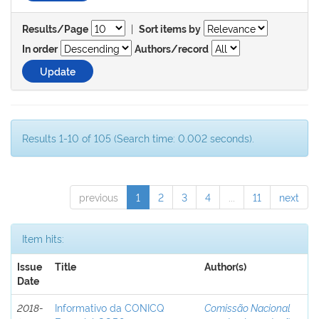
|
Results/Page
Sort items by
In order
Authors/record
Results 1-10 of 105 (Search time: 0.002 seconds).
previous
1
2
3
4
...
11
next
Item hits:
Issue
Title
Author(s)
Date
2018-
Informativo da CONICQ
Comissão Nacional