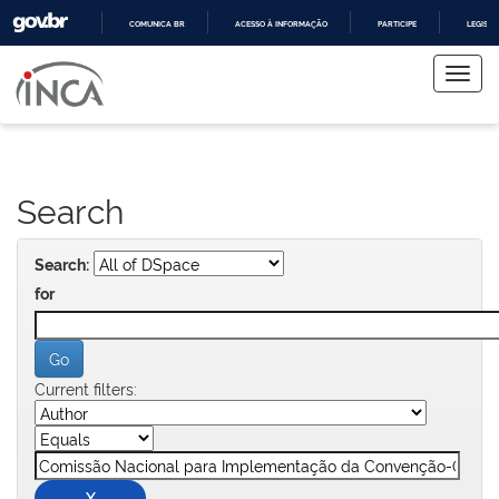
COMUNICA BR
ACESSO À INFORMAÇÃO
PARTICIPE
LEGISL
Skip
IR
PARA
navigation
O
CONTEÚDO
Search
Search:
for
Current filters: