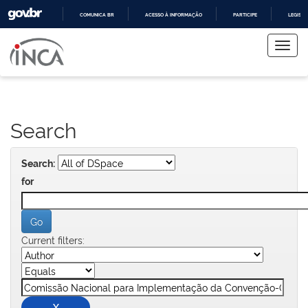
COMUNICA BR
ACESSO À INFORMAÇÃO
PARTICIPE
LEGISL
Skip
IR
PARA
navigation
O
CONTEÚDO
Search
Search:
for
Current filters: