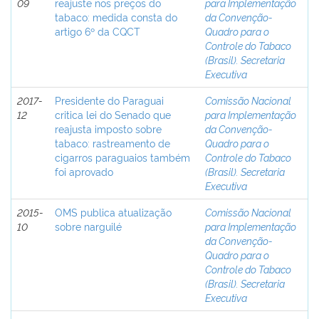
09
reajuste nos preços do
para Implementação
tabaco: medida consta do
da Convenção-
artigo 6º da CQCT
Quadro para o
Controle do Tabaco
(Brasil). Secretaria
Executiva
2017-
Presidente do Paraguai
Comissão Nacional
12
critica lei do Senado que
para Implementação
reajusta imposto sobre
da Convenção-
tabaco: rastreamento de
Quadro para o
cigarros paraguaios também
Controle do Tabaco
foi aprovado
(Brasil). Secretaria
Executiva
2015-
OMS publica atualização
Comissão Nacional
10
sobre narguilé
para Implementação
da Convenção-
Quadro para o
Controle do Tabaco
(Brasil). Secretaria
Executiva