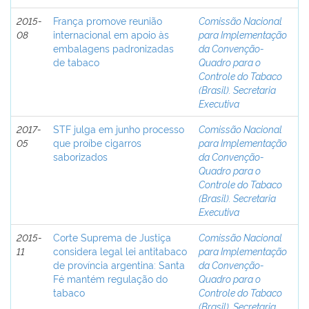
2015-
França promove reunião
Comissão Nacional
08
internacional em apoio às
para Implementação
embalagens padronizadas
da Convenção-
de tabaco
Quadro para o
Controle do Tabaco
(Brasil). Secretaria
Executiva
2017-
STF julga em junho processo
Comissão Nacional
05
que proíbe cigarros
para Implementação
saborizados
da Convenção-
Quadro para o
Controle do Tabaco
(Brasil). Secretaria
Executiva
2015-
Corte Suprema de Justiça
Comissão Nacional
11
considera legal lei antitabaco
para Implementação
de província argentina: Santa
da Convenção-
Fé mantém regulação do
Quadro para o
tabaco
Controle do Tabaco
(Brasil). Secretaria