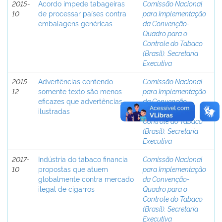
2015-
Acordo impede tabageiras
Comissão Nacional
10
de processar países contra
para Implementação
embalagens genéricas
da Convenção-
Quadro para o
Controle do Tabaco
(Brasil). Secretaria
Executiva
2015-
Advertências contendo
Comissão Nacional
12
somente texto são menos
para Implementação
eficazes que advertências
da Convenção-
ilustradas
Quadro para o
Controle do Tabaco
(Brasil). Secretaria
Executiva
2017-
Indústria do tabaco financia
Comissão Nacional
10
propostas que atuem
para Implementação
globalmente contra mercado
da Convenção-
ilegal de cigarros
Quadro para o
Controle do Tabaco
(Brasil). Secretaria
Executiva