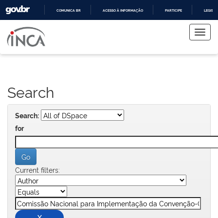
COMUNICA BR
ACESSO À INFORMAÇÃO
PARTICIPE
LEGISL
Skip
IR
PARA
navigation
O
CONTEÚDO
Search
Search:
for
Current filters: