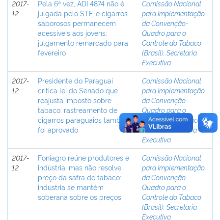
2017-
Pela 6ª vez, ADI 4874 não é
Comissão Nacional
12
julgada pelo STF, e cigarros
para Implementação
saborosos permanecem
da Convenção-
acessíveis aos jovens:
Quadro para o
julgamento remarcado para
Controle do Tabaco
fevereiro
(Brasil). Secretaria
Executiva
2017-
Presidente do Paraguai
Comissão Nacional
12
critica lei do Senado que
para Implementação
reajusta imposto sobre
da Convenção-
tabaco: rastreamento de
Quadro para o
cigarros paraguaios também
Controle do Tabaco
foi aprovado
(Brasil). Secretaria
Executiva
2017-
Foniagro reúne produtores e
Comissão Nacional
12
indústria, mas não resolve
para Implementação
preço da safra de tabaco:
da Convenção-
indústria se mantém
Quadro para o
soberana sobre os preços
Controle do Tabaco
(Brasil). Secretaria
Executiva