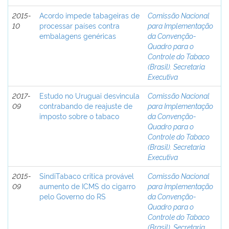
2015-
Acordo impede tabageiras de
Comissão Nacional
10
processar países contra
para Implementação
embalagens genéricas
da Convenção-
Quadro para o
Controle do Tabaco
(Brasil). Secretaria
Executiva
2017-
Estudo no Uruguai desvincula
Comissão Nacional
09
contrabando de reajuste de
para Implementação
imposto sobre o tabaco
da Convenção-
Quadro para o
Controle do Tabaco
(Brasil). Secretaria
Executiva
2015-
SindiTabaco critica provável
Comissão Nacional
09
aumento de ICMS do cigarro
para Implementação
pelo Governo do RS
da Convenção-
Quadro para o
Controle do Tabaco
(Brasil). Secretaria