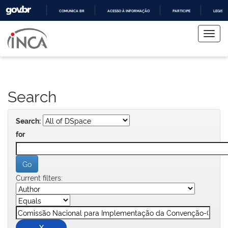
COMUNICA BR
ACESSO À INFORMAÇÃO
PARTICIPE
LEGISL
Skip
IR
PARA
navigation
O
CONTEÚDO
Search
Search:
for
Current filters: