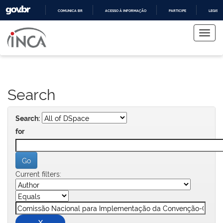
COMUNICA BR
ACESSO À INFORMAÇÃO
PARTICIPE
LEGISL
Skip
IR
PARA
navigation
O
CONTEÚDO
Search
Search:
for
Current filters: