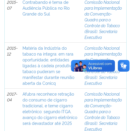
2015-
Contrabando é tema de
Comissão Nacional
07
Audiência Pública no Rio
para Implementação
Grande do Sul
da Convenção-
Quadro para o
Controle do Tabaco
(Brasil). Secretaria
Executiva
2015-
Matéria da Indústria do
Comissão Nacional
12
tabaco na íntegra: em rara
para Implementação
oportunidade, entidades
da Convenção-
ligadas à cadeia produtiva do
Quadro para o
tabaco puderam se
Controle do Tabaco
manifestar durante reunião
(Brasil). Secretaria
aberta da Conicq
Executiva
2017-
Afubra reconhece retração
Comissão Nacional
04
do consumo de cigarro
para Implementação
tradicional, e teme cigarro
da Convenção-
eletrônico: segundo ITGA,
Quadro para o
avanço do cigarro eletrônico
Controle do Tabaco
será devastador até 2025
(Brasil). Secretaria
Executiva