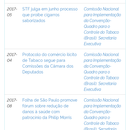
2017-
STF julga em junho processo
Comissão Nacional
05
que proíbe cigarros
para Implementação
saborizados
da Convenção-
Quadro para o
Controle do Tabaco
(Brasil). Secretaria
Executiva
2017-
Protocolo do comércio ilícito
Comissão Nacional
04
de Tabaco segue para
para Implementação
Comissões da Câmara dos
da Convenção-
Deputados
Quadro para o
Controle do Tabaco
(Brasil). Secretaria
Executiva
2017-
Folha de São Paulo promove
Comissão Nacional
08
fórum sobre redução de
para Implementação
danos à saúde com
da Convenção-
patrocínio da Philip Morris
Quadro para o
Controle do Tabaco
(Brasil). Secretaria