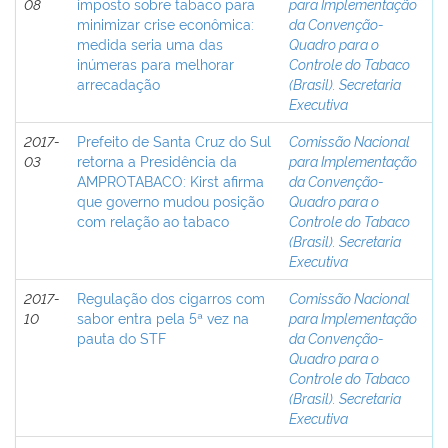
08
imposto sobre tabaco para
para Implementação
minimizar crise econômica:
da Convenção-
medida seria uma das
Quadro para o
inúmeras para melhorar
Controle do Tabaco
arrecadação
(Brasil). Secretaria
Executiva
2017-
Prefeito de Santa Cruz do Sul
Comissão Nacional
03
retorna a Presidência da
para Implementação
AMPROTABACO: Kirst afirma
da Convenção-
que governo mudou posição
Quadro para o
com relação ao tabaco
Controle do Tabaco
(Brasil). Secretaria
Executiva
2017-
Regulação dos cigarros com
Comissão Nacional
10
sabor entra pela 5ª vez na
para Implementação
pauta do STF
da Convenção-
Quadro para o
Controle do Tabaco
(Brasil). Secretaria
Executiva