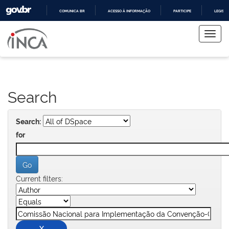
COMUNICA BR
ACESSO À INFORMAÇÃO
PARTICIPE
LEGISL
Skip
IR
PARA
navigation
O
CONTEÚDO
Search
Search:
for
Current filters: