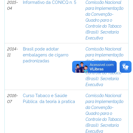
2015-
Informativo da CONICQ n. 5
Comissão Nacional
04
para Implementação
da Convenção-
Quadro para o
Controle do Tabaco
(Brasil). Secretaria
Executiva
2014-
Brasil pode adotar
Comissão Nacional
11
embalagens de cigarro
para Implementação
padronizadas
da Convenção-
Quadro para o
Controle do Tabaco
(Brasil). Secretaria
Executiva
2016-
Curso Tabaco e Saúde
Comissão Nacional
07
Pública: da teoria à pratica
para Implementação
da Convenção-
Quadro para o
Controle do Tabaco
(Brasil). Secretaria
Executiva