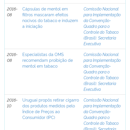
2016-
Cápsulas de mentol em
Comissão Nacional
08
filtros mascaram efeitos
para Implementação
nocivos do tabaco e induzem
da Convenção-
a iniciação
Quadro para o
Controle do Tabaco
(Brasil). Secretaria
Executiva
2016-
Especialistas da OMS
Comissão Nacional
08
recomendam proibição de
para Implementação
mentol em tabaco
da Convenção-
Quadro para o
Controle do Tabaco
(Brasil). Secretaria
Executiva
2016-
Uruguai propôs retirar cigarro
Comissão Nacional
10
dos produtos medidos pelo
para Implementação
Índice de Preços ao
da Convenção-
Consumidor (IPC)
Quadro para o
Controle do Tabaco
(Brasil). Secretaria