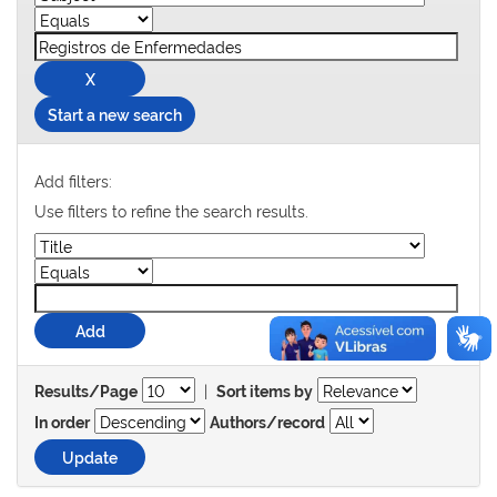
Start a new search
Add filters:
Use filters to refine the search results.
|
Results/Page
Sort items by
In order
Authors/record