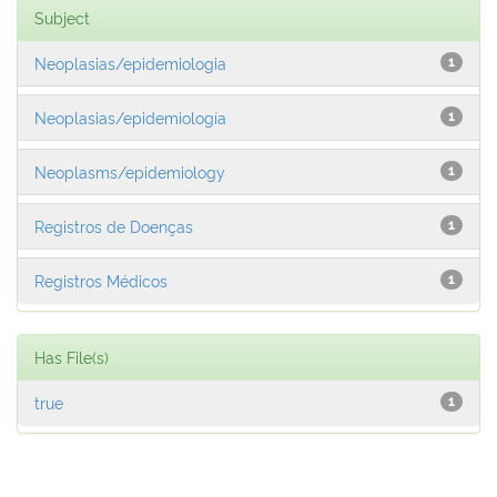
Subject
Neoplasias/epidemiologia
1
Neoplasias/epidemiología
1
Neoplasms/epidemiology
1
Registros de Doenças
1
Registros Médicos
1
Has File(s)
true
1