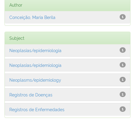
Author
Conceição, Maria Berila
1
Subject
Neoplasias/epidemiologia
1
Neoplasias/epidemiología
1
Neoplasms/epidemiology
1
Registros de Doenças
1
Registros de Enfermedades
1