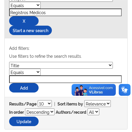
Start a new search
Add filters:
Use filters to refine the search results.
|
Results/Page
Sort items by
In order
Authors/record