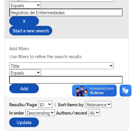
Start a new search
Add filters:
Use filters to refine the search results.
|
Results/Page
Sort items by
In order
Authors/record