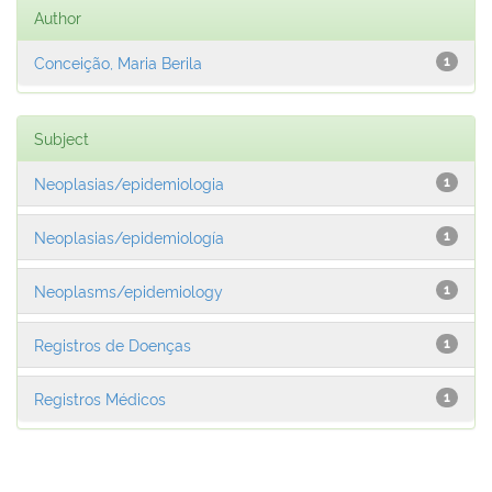
Author
Conceição, Maria Berila
1
Subject
Neoplasias/epidemiologia
1
Neoplasias/epidemiología
1
Neoplasms/epidemiology
1
Registros de Doenças
1
Registros Médicos
1