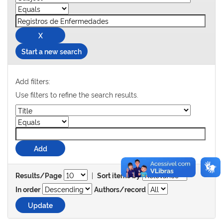
Start a new search
Add filters:
Use filters to refine the search results.
|
Results/Page
Sort items by
In order
Authors/record