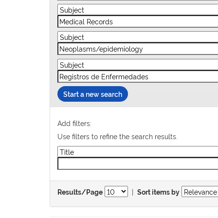
Start a new search
Add filters:
Use filters to refine the search results.
|
Results/Page
Sort items by