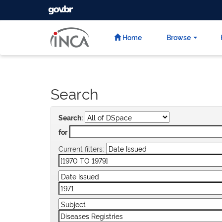
GOVBR
Skip
navigation
Home
Browse
Search
Search:
for
Current filters: