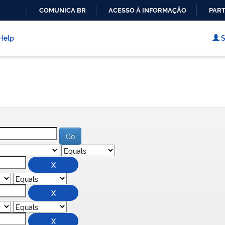
COMUNICA BR
ACESSO À INFORMAÇÃO
PART
IR
PARA
Help
S
O
CONTEÚDO