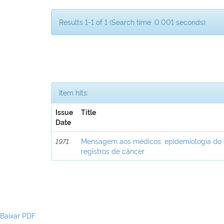
Results 1-1 of 1 (Search time: 0.001 seconds).
Item hits:
Issue
Title
Date
1971
Mensagem aos médicos: epidemiologia do 
registros de câncer
Baixar PDF