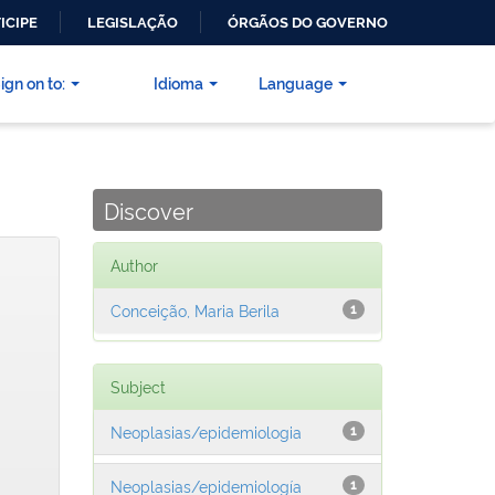
ICIPE
LEGISLAÇÃO
ÓRGÃOS DO GOVERNO
ign on to:
Idioma
Language
Discover
Author
Conceição, Maria Berila
1
Subject
Neoplasias/epidemiologia
1
Neoplasias/epidemiología
1