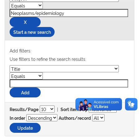
Start a new search
Add filters:
Use filters to refine the search results.
|
Results/Page
Sort items by
In order
Authors/record