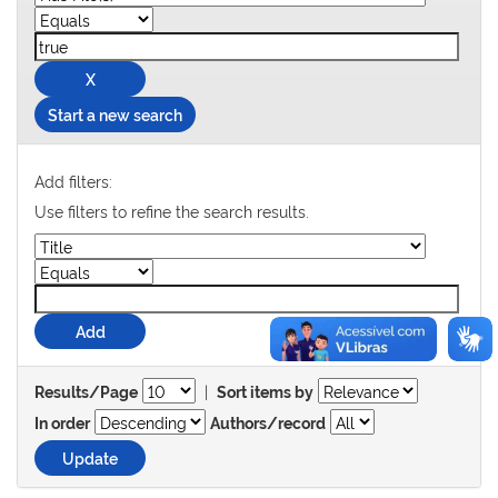
Start a new search
Add filters:
Use filters to refine the search results.
|
Results/Page
Sort items by
In order
Authors/record