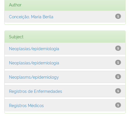
Author
Conceição, Maria Berila
1
Subject
Neoplasias/epidemiologia
1
Neoplasias/epidemiología
1
Neoplasms/epidemiology
1
Registros de Enfermedades
1
Registros Médicos
1