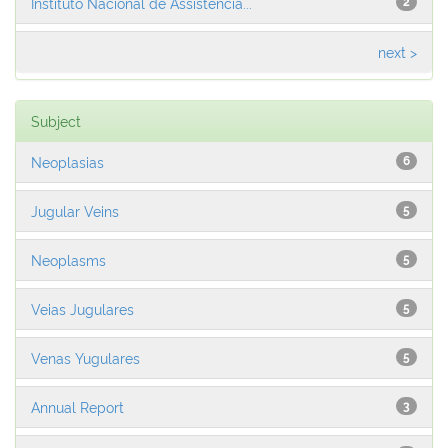
Instituto Nacional de Assistência...
2
next >
Subject
Neoplasias
6
Jugular Veins
5
Neoplasms
5
Veias Jugulares
5
Venas Yugulares
5
Annual Report
3