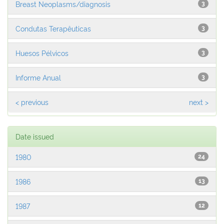
Breast Neoplasms/diagnosis
3
Condutas Terapêuticas
3
Huesos Pélvicos
3
Informe Anual
3
< previous
next >
Date issued
1980
24
1986
13
1987
12