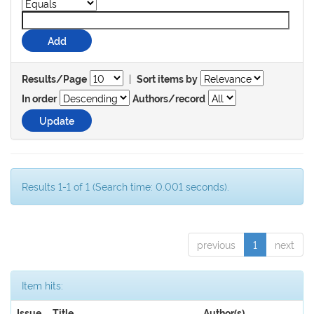
|
Results/Page
Sort items by
In order
Authors/record
Results 1-1 of 1 (Search time: 0.001 seconds).
previous
1
next
Item hits:
Issue
Title
Author(s)