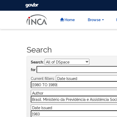
GOVBR
Skip
navigation
Home
Browse
Search
Search:
for
Current filters: