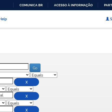
COMUNICA BR
ACESSO À INFORMAÇÃO
PART
IR
PARA
Help
S
O
CONTEÚDO