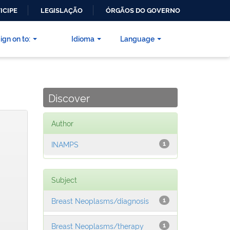
ICIPE
LEGISLAÇÃO
ÓRGÃOS DO GOVERNO
ign on to:
Idioma
Language
Discover
Author
INAMPS
1
Subject
Breast Neoplasms/diagnosis
1
Breast Neoplasms/therapy
1