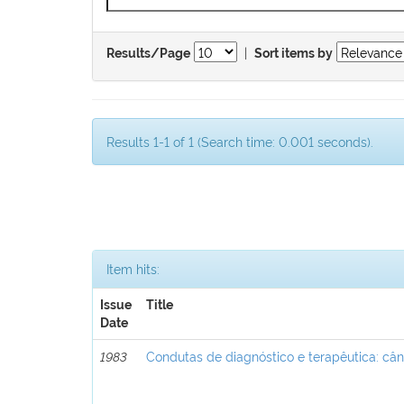
|
Results/Page
Sort items by
Results 1-1 of 1 (Search time: 0.001 seconds).
Item hits:
Issue
Title
Date
1983
Condutas de diagnóstico e terapêutica: c