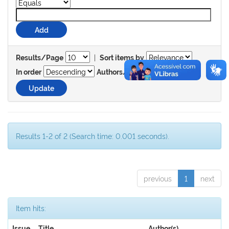
|
Results/Page
Sort items by
In order
Authors/record
Results 1-2 of 2 (Search time: 0.001 seconds).
previous
1
next
Item hits:
Issue
Title
Author(s)