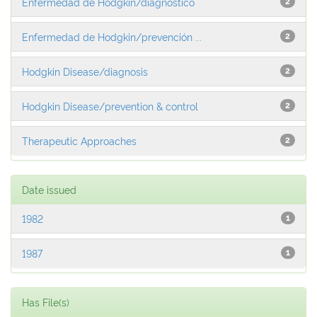
Enfermedad de Hodgkin/diagnóstico
2
Enfermedad de Hodgkin/prevención ...
2
Hodgkin Disease/diagnosis
2
Hodgkin Disease/prevention & control
2
Therapeutic Approaches
2
Date issued
1982
1
1987
1
Has File(s)