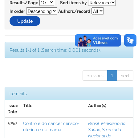
|
Results/Page
Sort items by
In order
Authors/record
Results 1-1 of 1 (Search time: 0.001 seconds).
previous
1
next
Item hits:
Issue
Title
Author(s)
Date
1989
Controle do câncer cérvico-
Brasil. Ministério da
uterino e de mama
Saúde
;
Secretaria
Nacional de