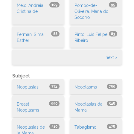
Melo, Andreia
Pombo-de-
109
95
Cristina de
Oliveira, Maria do
Socorro
Ferman, Sima
Pinto, Luis Felipe
88
83
Esther
Ribeiro
next >
Subject
Neoplasias
Neoplasms
774
765
Breast
Neoplasias da
550
548
Neoplasms
Mama
Neoplasias de
Tabagismo
510
478
la Mama