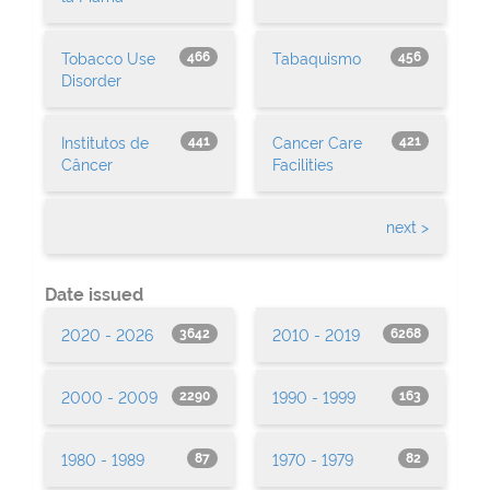
Tobacco Use
Tabaquismo
466
456
Disorder
Institutos de
Cancer Care
441
421
Câncer
Facilities
next >
Date issued
2020 - 2026
2010 - 2019
3642
6268
2000 - 2009
1990 - 1999
2290
163
1980 - 1989
1970 - 1979
87
82