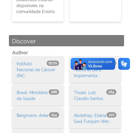
disponíveis na
comunidade Ensino.
Discover
Author
Instituto
Comissão
6770
836
Nacional de Câncer
Nacional para
(INC...
Implementa...
Brasil. Ministério
Thuler, Luiz
286
164
da Saúde
Claudio Santos
Bergmann, Anke
Abdelhay, Eliana
154
110
Saul Furquim Wer...