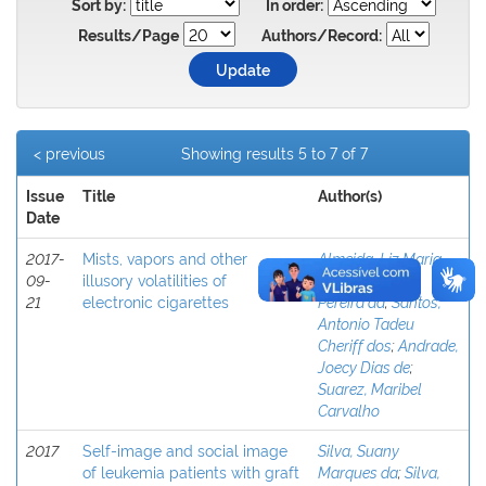
Sort by:
In order:
Results/Page
Authors/Record:
< previous
Showing results 5 to 7 of 7
Issue
Title
Author(s)
Date
2017-
Mists, vapors and other
Almeida, Liz Maria
09-
illusory volatilities of
de
;
Silva, Rildo
21
electronic cigarettes
Pereira da
;
Santos,
Antonio Tadeu
Cheriff dos
;
Andrade,
Joecy Dias de
;
Suarez, Maribel
Carvalho
2017
Self-image and social image
Silva, Suany
of leukemia patients with graft
Marques da
;
Silva,