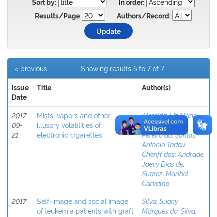
Sort by:
In order:
Results/Page
Authors/Record:
< previous
Showing results 5 to 7 of 7
Issue
Title
Author(s)
Date
2017-
Mists, vapors and other
Almeida, Liz Maria
09-
illusory volatilities of
de
;
Silva, Rildo
21
electronic cigarettes
Pereira da
;
Santos,
Antonio Tadeu
Cheriff dos
;
Andrade,
Joecy Dias de
;
Suarez, Maribel
Carvalho
2017
Self-image and social image
Silva, Suany
of leukemia patients with graft
Marques da
;
Silva,