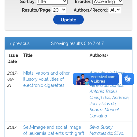
Sort by:
In order:
Results/Page
Authors/Record:
< previous
Showing results 5 to 7 of 7
Issue
Title
Author(s)
Date
2017-
Mists, vapors and other
Almeida, Liz Maria
09-
illusory volatilities of
de
;
Silva, Rildo
21
electronic cigarettes
Pereira da
;
Santos,
Antonio Tadeu
Cheriff dos
;
Andrade,
Joecy Dias de
;
Suarez, Maribel
Carvalho
2017
Self-image and social image
Silva, Suany
of leukemia patients with graft
Marques da
;
Silva,