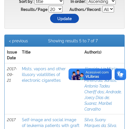
Sort by:
In order:
Results/Page
Authors/Record:
< previous
Showing results 5 to 7 of 7
Issue
Title
Author(s)
Date
2017-
Mists, vapors and other
Almeida, Liz Maria
09-
illusory volatilities of
de
;
Silva, Rildo
21
electronic cigarettes
Pereira da
;
Santos,
Antonio Tadeu
Cheriff dos
;
Andrade,
Joecy Dias de
;
Suarez, Maribel
Carvalho
2017
Self-image and social image
Silva, Suany
of leukemia patients with graft
Marques da
;
Silva,