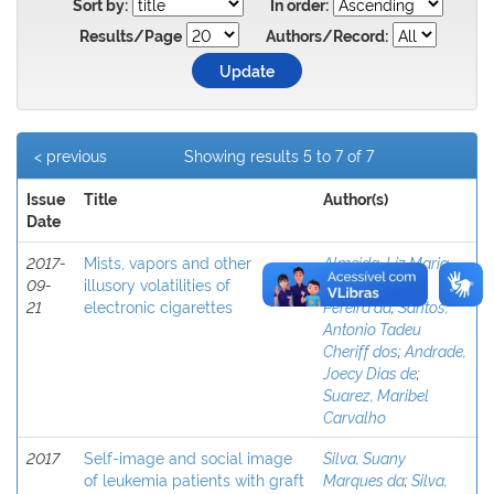
Sort by:
In order:
Results/Page
Authors/Record:
< previous
Showing results 5 to 7 of 7
Issue
Title
Author(s)
Date
2017-
Mists, vapors and other
Almeida, Liz Maria
09-
illusory volatilities of
de
;
Silva, Rildo
21
electronic cigarettes
Pereira da
;
Santos,
Antonio Tadeu
Cheriff dos
;
Andrade,
Joecy Dias de
;
Suarez, Maribel
Carvalho
2017
Self-image and social image
Silva, Suany
of leukemia patients with graft
Marques da
;
Silva,