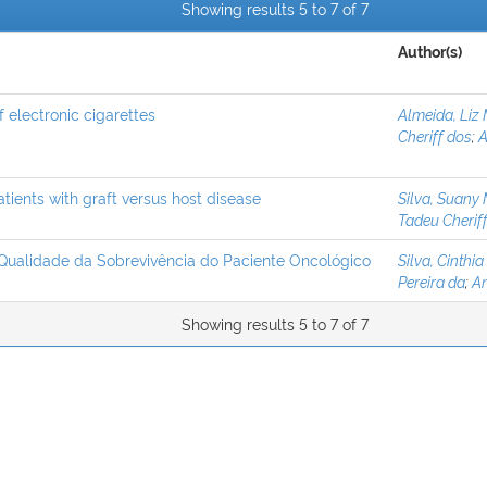
Showing results 5 to 7 of 7
Author(s)
of electronic cigarettes
Almeida, Liz 
Cheriff dos
;
A
tients with graft versus host disease
Silva, Suany
Tadeu Cherif
a Qualidade da Sobrevivência do Paciente Oncológico
Silva, Cinthia
Pereira da
;
An
Showing results 5 to 7 of 7