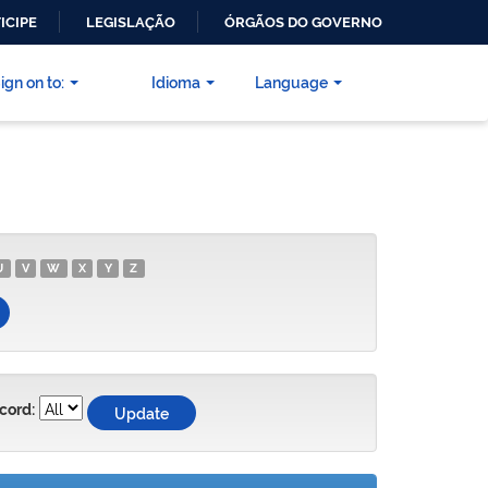
ICIPE
LEGISLAÇÃO
ÓRGÃOS DO GOVERNO
ign on to:
Idioma
Language
U
V
W
X
Y
Z
cord: