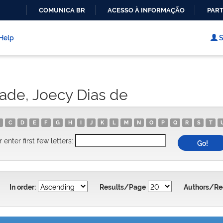
COMUNICA BR
ACESSO À INFORMAÇÃO
PART
IR
PARA
Help
S
O
CONTEÚDO
ade, Joecy Dias de
C
D
E
F
G
H
I
J
K
L
M
N
O
P
Q
R
S
T
r enter first few letters:
In order:
Results/Page
Authors/Re