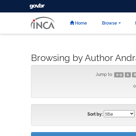
GOVBR
Skip
navigation
Home
Browse
Browsing by Author Andr
Jump to:
0-9
A
B
o
Sort by: