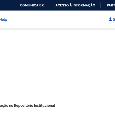
COMUNICA BR
ACESSO À INFORMAÇÃO
PART
IR
PARA
Help
S
O
CONTEÚDO
ação no Repositório Institucional