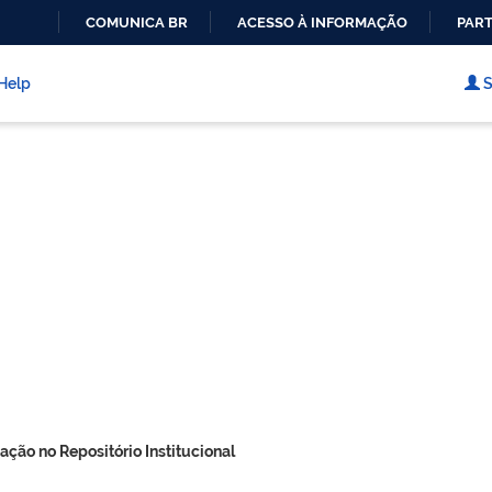
COMUNICA BR
ACESSO À INFORMAÇÃO
PART
IR
PARA
Help
S
O
CONTEÚDO
ação no Repositório Institucional