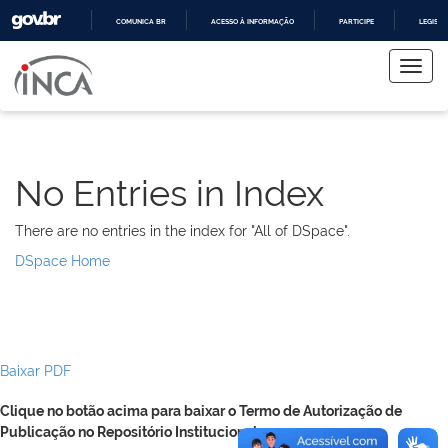
COMUNICA BR
ACESSO À INFORMAÇÃO
PARTICIPE
LEGISL
Skip
IR
PARA
navigation
O
CONTEÚDO
No Entries in Index
There are no entries in the index for "All of DSpace".
DSpace Home
Baixar PDF
Clique no botão acima para baixar o Termo de Autorização de
Publicação no Repositório Institucional