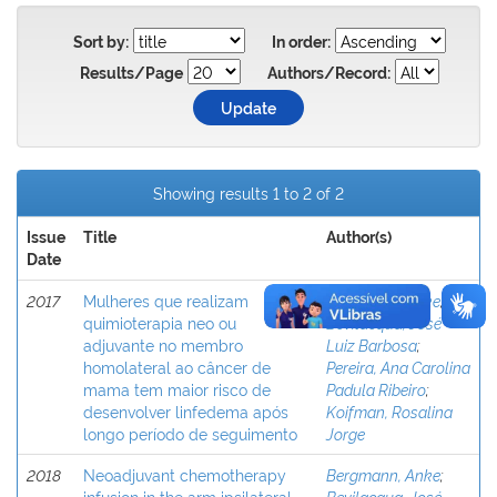
Sort by:
In order:
Results/Page
Authors/Record:
Showing results 1 to 2 of 2
Issue
Title
Author(s)
Date
2017
Mulheres que realizam
Bergmann, Anke
;
quimioterapia neo ou
Bevilacqua, José
adjuvante no membro
Luiz Barbosa
;
homolateral ao câncer de
Pereira, Ana Carolina
mama tem maior risco de
Padula Ribeiro
;
desenvolver linfedema após
Koifman, Rosalina
longo período de seguimento
Jorge
2018
Neoadjuvant chemotherapy
Bergmann, Anke
;
infusion in the arm ipsilateral
Bevilacqua, José