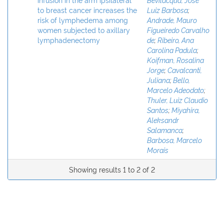
to breast cancer increases the
Luiz Barbosa
;
risk of lymphedema among
Andrade, Mauro
women subjected to axillary
Figueiredo Carvalho
lymphadenectomy
de
;
Ribeiro, Ana
Carolina Padula
;
Koifman, Rosalina
Jorge
;
Cavalcanti,
Juliana
;
Bello,
Marcelo Adeodato
;
Thuler, Luiz Claudio
Santos
;
Miyahira,
Aleksandr
Salamanca
;
Barbosa, Marcelo
Morais
Showing results 1 to 2 of 2