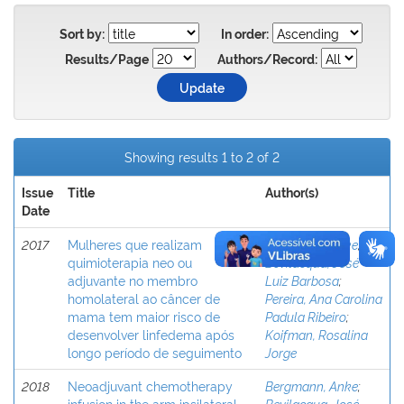
Sort by:
In order:
Results/Page
Authors/Record:
Showing results 1 to 2 of 2
Issue
Title
Author(s)
Date
2017
Mulheres que realizam
Bergmann, Anke
;
quimioterapia neo ou
Bevilacqua, José
adjuvante no membro
Luiz Barbosa
;
homolateral ao câncer de
Pereira, Ana Carolina
mama tem maior risco de
Padula Ribeiro
;
desenvolver linfedema após
Koifman, Rosalina
longo período de seguimento
Jorge
2018
Neoadjuvant chemotherapy
Bergmann, Anke
;
infusion in the arm ipsilateral
Bevilacqua, José