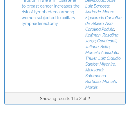
to breast cancer increases the
Luiz Barbosa
;
risk of lymphedema among
Andrade, Mauro
women subjected to axillary
Figueiredo Carvalho
lymphadenectomy
de
;
Ribeiro, Ana
Carolina Padula
;
Koifman, Rosalina
Jorge
;
Cavalcanti,
Juliana
;
Bello,
Marcelo Adeodato
;
Thuler, Luiz Claudio
Santos
;
Miyahira,
Aleksandr
Salamanca
;
Barbosa, Marcelo
Morais
Showing results 1 to 2 of 2